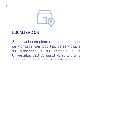
LOCALIZACIÓN
Su ubicación en pleno centro de la ciudad
de Moncada, con todo tipo de servicios a
su alrededor, y su cercanía a la
Universidad CEU Cardenal Herrera y a la
estación de metro de Moncada-Alfara, la
convierten en un lugar ideal para
estudiantes. Además se encuentra a tan
solo 7km de Valencia.
Enlaces transporte público:
Metro Valencia
Horario de Autobús
Transporte Moncada